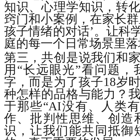
知识、心理学知识，转
窍门和小案例，在家长群
孩子情绪的对话’。让科
庭的每一个日常场景里落
第三，共创是说我们和
用“长远眼光”看问题
字，而是为了孩子18岁
种怎样的品格与能力？
于那些“AI没有、人类
作、批判性思维、创造
识，让我们能共同抵御