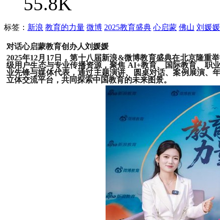
55.8K
标签：
新浪
教育的力量
微博
2025教育盛典
心启蒙
佛山
刘媛媛
对话心启蒙教育创办人刘媛媛
2025年12月17日，第十八届新浪&微博教育盛典在北京隆
级用户生态与专业传播资源，聚焦 AI+教育、国际教育、
业先锋与媒体代表，通过主题演讲、圆桌对话、案例展演、年
立体交流平台，共同探索中国教育的未来图景。