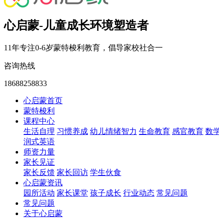
心启蒙-儿童成长环境塑造者
11年专注0-6岁蒙特梭利教育，倡导家校社合一
咨询热线
18688258833
心启蒙首页
蒙特梭利
课程中心
生活自理
习惯养成
幼儿情绪智力
生命教育
感官教育
数
润式英语
师资力量
家长见证
家长反馈
家长回访
学生伙食
心启蒙资讯
园所活动
家长课堂
孩子成长
行业动态
常见问题
常见问题
关于心启蒙