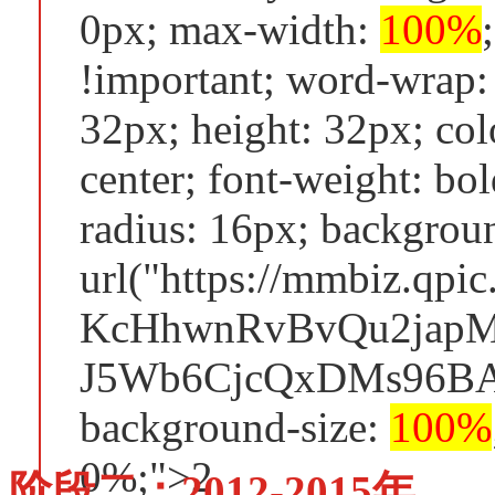
0px; max-width:
100%
!important; word-wrap:
32px; height: 32px; colo
center; font-weight: bol
radius: 16px; backgrou
url("https://mmbiz.qp
KcHhwnRvBvQu2japM
J5Wb6CjcQxDMs96BAB
background-size:
100%
0%;">2
阶段二：2012-2015年