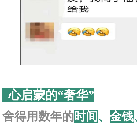
心启蒙的“奢华”
舍得
用数年的
时间
、
金钱