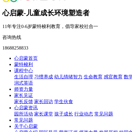
心启蒙-儿童成长环境塑造者
11年专注0-6岁蒙特梭利教育，倡导家校社合一
咨询热线
18688258833
心启蒙首页
蒙特梭利
课程中心
生活自理
习惯养成
幼儿情绪智力
生命教育
感官教育
数
润式英语
师资力量
家长见证
家长反馈
家长回访
学生伙食
心启蒙资讯
园所活动
家长课堂
孩子成长
行业动态
常见问题
常见问题
关于心启蒙