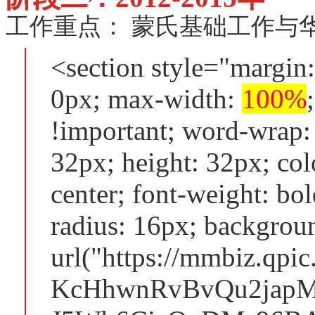
工作重点： 蒙氏基础工作与
<section style="margin
0px; max-width:
100%
!important; word-wrap:
32px; height: 32px; colo
center; font-weight: bol
radius: 16px; backgrou
url("https://mmbiz.qp
KcHhwnRvBvQu2japM