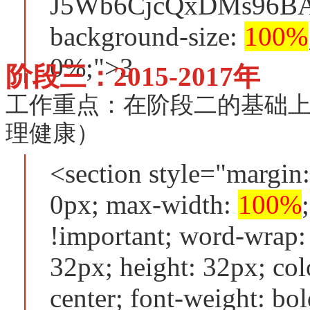
J5Wb6CjcQxDMs96BAB
background-size:
100%
0%;">3
阶段三：2015-2017年
工作重点：在阶段二的基础
理健康）
<section style="margin
0px; max-width:
100%
!important; word-wrap:
32px; height: 32px; colo
center; font-weight: bol