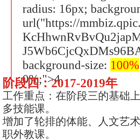
radius: 16px; backgrou
url("https://mmbiz.qp
KcHhwnRvBvQu2japM
J5Wb6CjcQxDMs96BAB
background-size:
100%
0%;">4
阶段四：2017-2019年
工作重点：在阶段三的基础
多技能课。
增加了轮排的体能、人文艺
职外教课。