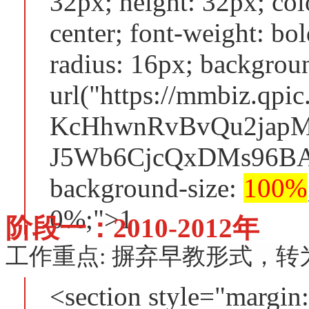
32px; height: 32px; colo
center; font-weight: bol
radius: 16px; backgrou
url("https://mmbiz.qp
KcHhwnRvBvQu2japM
J5Wb6CjcQxDMs96BAB
background-size:
100%
0%;">1
阶段一：2010-2012年
工作重点: 摒弃早教形式，转
<section style="margin