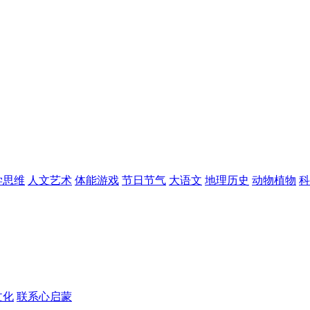
学思维
人文艺术
体能游戏
节日节气
大语文
地理历史
动物植物
科
文化
联系心启蒙