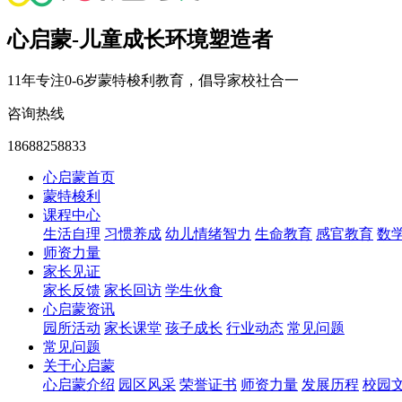
心启蒙-儿童成长环境塑造者
11年专注0-6岁蒙特梭利教育，倡导家校社合一
咨询热线
18688258833
心启蒙首页
蒙特梭利
课程中心
生活自理
习惯养成
幼儿情绪智力
生命教育
感官教育
数
师资力量
家长见证
家长反馈
家长回访
学生伙食
心启蒙资讯
园所活动
家长课堂
孩子成长
行业动态
常见问题
常见问题
关于心启蒙
心启蒙介绍
园区风采
荣誉证书
师资力量
发展历程
校园